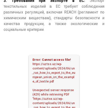
3. Требования при экспорте в ЕС:
Экспорт
текстильных изделий в ЕС требует соблюдения
различных регуляций, включая REACH (регламент по
химическим веществам), стандарты безопасности и
качества продукции, а также экологические и
социальные критерии.
Error: Cannot access file!
https://uztss.uz/wp-
content/uploads/2024/06/un
_rus_how_to_export_to_the_eu
ropean_union_on_the_exampl
e_of_textile.pdf
Unexpected server response
(429) while retrieving PDF
"https://uztss.uz/wp-
content/uploads/2024/06/un
_rus_how_to_export_to_the_eu