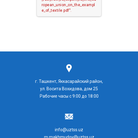
ropean_union_on_the_exampl
e_of_textile.pdf".
г. Ташкент, Яккасарайский район,
ул. Восита Вохидова, дом 25
Рабочие часы с 9:00 до 18:00
info@uztss.uz
m.makhmudov@uztss.uz